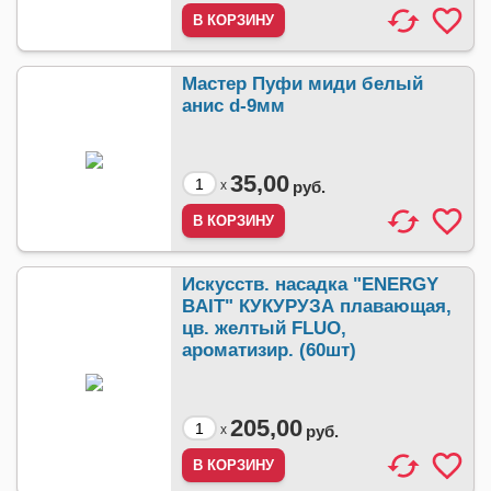
Мастер Пуфи миди белый
анис d-9мм
35,00
x
руб.
Искусств. насадка "ENERGY
BAIT" КУКУРУЗА плавающая,
цв. желтый FLUO,
ароматизир. (60шт)
205,00
x
руб.