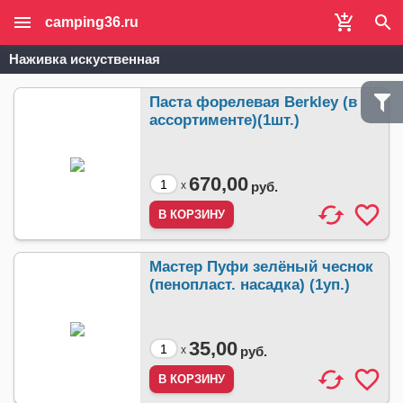
camping36.ru
Наживка искуственная
Паста форелевая Berkley (в
ассортименте)(1шт.)
670,00
x
руб.
Мастер Пуфи зелёный чеснок
(пенопласт. насадка) (1уп.)
35,00
x
руб.