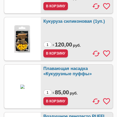
Кукуруза силиконовая (1уп.)
120,00
x
руб.
Плавающая насадка
«Кукурузные пуффы»
85,00
x
руб.
Воздушное пенотесто PUFFI