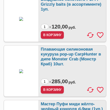
Grizzly baits (в ассортименте)
1уп.
120,00
x
руб.
Плавающая силиконовая
кукуруза pop-up CarpHunter в
дипе Monster Crab (Монстр
Краб) 10шт.
285,00
x
руб.
Мастер Пуфи миди жёлто-
зелёный конопля d-9мм (1уп.)